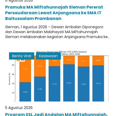
6 Agustus 2026
Facebook
Ekskul
Pramuka MA Miftahunnajah Sleman Pererat
Persaudaraan Lewat Anjangsana ke SMA IT
Fasilitas
Baitussalam Prambanan
Sleman, 1 Agustus 2026 – Dewan Ambalan Diponegoro
dan Dewan Ambalan Malahayati MA Miftahunnajah
Sleman melaksanakan kegiatan Anjangsana Pramuka ke..
Berita Viral
Kesiswaan
5 Agustus 2026
Program SSL Jadi Andalan MA Miftahunnajah,