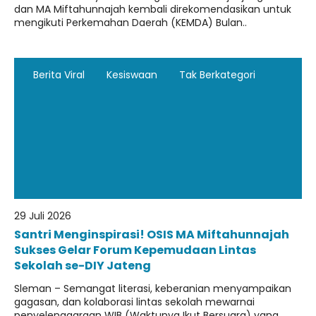
dan MA Miftahunnajah kembali direkomendasikan untuk
mengikuti Perkemahan Daerah (KEMDA) Bulan..
Berita Viral
Kesiswaan
Tak Berkategori
29 Juli 2026
Santri Menginspirasi! OSIS MA Miftahunnajah
Sukses Gelar Forum Kepemudaan Lintas
Sekolah se-DIY Jateng
Sleman – Semangat literasi, keberanian menyampaikan
gagasan, dan kolaborasi lintas sekolah mewarnai
penyelenggaraan WIB (Waktunya Ikut Bersuara) yang