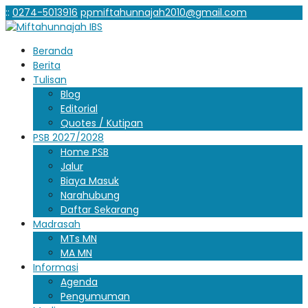
:
:
0274-5013916
ppmiftahunnajah2010@gmail.com
Beranda
Berita
Tulisan
Blog
Editorial
Quotes / Kutipan
PSB 2027/2028
Home PSB
Jalur
Biaya Masuk
Narahubung
Daftar Sekarang
Madrasah
MTs MN
MA MN
Informasi
Agenda
Pengumuman