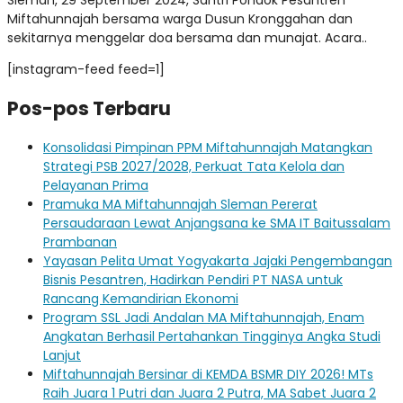
Miftahunnajah bersama warga Dusun Kronggahan dan
sekitarnya menggelar doa bersama dan munajat. Acara..
[instagram-feed feed=1]
Pos-pos Terbaru
Konsolidasi Pimpinan PPM Miftahunnajah Matangkan
Strategi PSB 2027/2028, Perkuat Tata Kelola dan
Pelayanan Prima
Pramuka MA Miftahunnajah Sleman Pererat
Persaudaraan Lewat Anjangsana ke SMA IT Baitussalam
Prambanan
Yayasan Pelita Umat Yogyakarta Jajaki Pengembangan
Bisnis Pesantren, Hadirkan Pendiri PT NASA untuk
Rancang Kemandirian Ekonomi
Program SSL Jadi Andalan MA Miftahunnajah, Enam
Angkatan Berhasil Pertahankan Tingginya Angka Studi
Lanjut
Miftahunnajah Bersinar di KEMDA BSMR DIY 2026! MTs
Raih Juara 1 Putri dan Juara 2 Putra, MA Sabet Juara 2