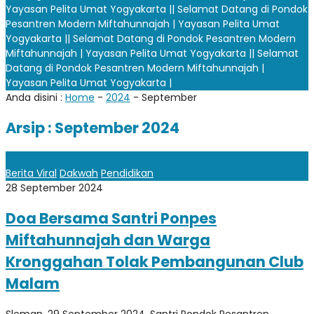
Yayasan Pelita Umat Yogyakarta |
| Selamat Datang di Pondok
Pesantren Modern Miftahunnajah | Yayasan Pelita Umat
Yogyakarta |
| Selamat Datang di Pondok Pesantren Modern
Miftahunnajah | Yayasan Pelita Umat Yogyakarta |
| Selamat
Datang di Pondok Pesantren Modern Miftahunnajah |
Yayasan Pelita Umat Yogyakarta |
Anda disini :
Home
-
2024
-
September
Arsip : September 2024
Berita Viral
Dakwah
Pendidikan
28 September 2024
Doa Bersama Santri Ponpes
Miftahunnajah dan Warga
Kronggahan Tolak Pembangunan Club
Malam
Sleman, 29 September 2024, Santri Pondok Pesantren