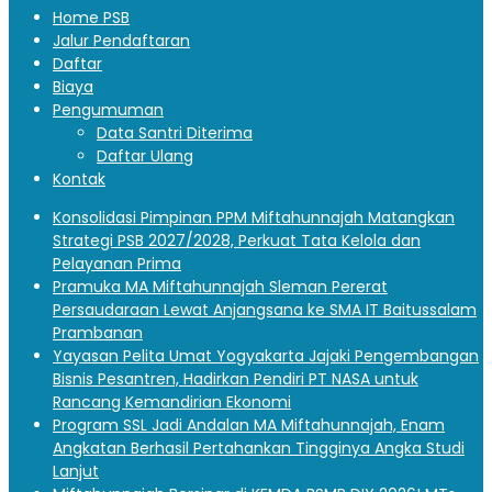
Home PSB
Jalur Pendaftaran
Daftar
Biaya
Pengumuman
Data Santri Diterima
Daftar Ulang
Kontak
Konsolidasi Pimpinan PPM Miftahunnajah Matangkan
Strategi PSB 2027/2028, Perkuat Tata Kelola dan
Pelayanan Prima
Pramuka MA Miftahunnajah Sleman Pererat
Persaudaraan Lewat Anjangsana ke SMA IT Baitussalam
Prambanan
Yayasan Pelita Umat Yogyakarta Jajaki Pengembangan
Bisnis Pesantren, Hadirkan Pendiri PT NASA untuk
Rancang Kemandirian Ekonomi
Program SSL Jadi Andalan MA Miftahunnajah, Enam
Angkatan Berhasil Pertahankan Tingginya Angka Studi
Lanjut