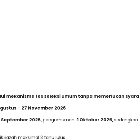
alui mekanisme tes seleksi umum tanpa memerlukan syarat
Agustus – 27 November 2026
 September 2026,
pengumuman
1 Oktober 2026,
sedangkan
k ijazah maksimal 3 tahu lulus