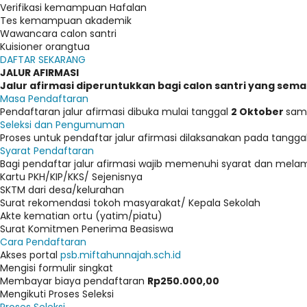
Verifikasi kemampuan Hafalan
Tes kemampuan akademik
Wawancara calon santri
Kuisioner orangtua
DAFTAR SEKARANG
JALUR AFIRMASI
Jalur afirmasi diperuntukkan bagi calon santri yang s
Masa Pendaftaran
Pendaftaran jalur afirmasi dibuka mulai tanggal
2 Oktober
sam
Seleksi dan Pengumuman
Proses untuk pendaftar jalur afirmasi dilaksanakan pada tangga
Syarat Pendaftaran
Bagi pendaftar jalur afirmasi wajib memenuhi syarat dan melam
Kartu PKH/KIP/KKS/ Sejenisnya
SKTM dari desa/kelurahan
Surat rekomendasi tokoh masyarakat/ Kepala Sekolah
Akte kematian ortu (yatim/piatu)
Surat Komitmen Penerima Beasiswa
Cara Pendaftaran
Akses portal
psb.miftahunnajah.sch.id
Mengisi formulir singkat
Membayar biaya pendaftaran
Rp250.000,00
Mengikuti Proses Seleksi