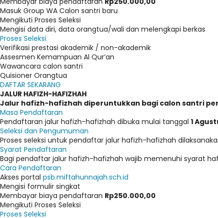
Membayar biaya pendaftaran
Rp250.000,00
Masuk Group WA Calon santri baru
Mengikuti Proses Seleksi
Mengisi data diri, data orangtua/wali dan melengkapi berkas
Proses Seleksi
Verifikasi prestasi akademik / non-akademik
Assesmen Kemampuan Al Qur’an
Wawancara calon santri
Quisioner Orangtua
DAFTAR SEKARANG
JALUR HAFIZH-HAFIZHAH
Jalur hafizh-hafizhah diperuntukkan bagi calon santri pe
Masa Pendaftaran
Pendaftaran jalur hafizh-hafizhah dibuka mulai tanggal
1 Agust
Seleksi dan Pengumuman
Proses seleksi untuk pendaftar jalur hafizh-hafizhah dilaksana
Syarat Pendaftaran
Bagi pendaftar jalur hafizh-hafizhah wajib memenuhi syarat haf
Cara Pendaftaran
Akses portal
psb.miftahunnajah.sch.id
Mengisi formulir singkat
Membayar biaya pendaftaran
Rp250.000,00
Mengikuti Proses Seleksi
Proses Seleksi