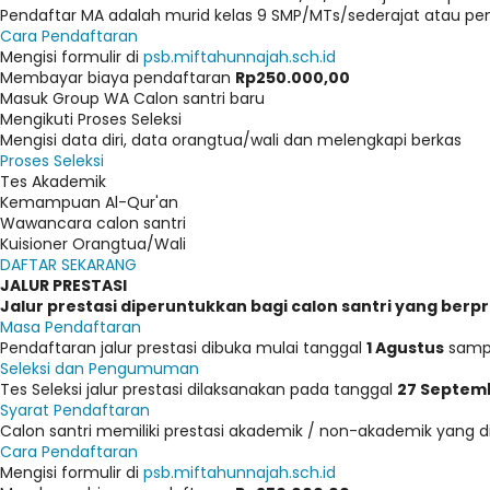
Pendaftar MA adalah murid kelas 9 SMP/MTs/sederajat atau pemi
Cara Pendaftaran
Mengisi formulir di
psb.miftahunnajah.sch.id
Membayar biaya pendaftaran
Rp250.000,00
Masuk Group WA Calon santri baru
Mengikuti Proses Seleksi
Mengisi data diri, data orangtua/wali dan melengkapi berkas
Proses Seleksi
Tes Akademik
Kemampuan Al-Qur'an
Wawancara calon santri
Kuisioner Orangtua/Wali
DAFTAR SEKARANG
JALUR PRESTASI
Jalur prestasi diperuntukkan bagi calon santri yang be
Masa Pendaftaran
Pendaftaran jalur prestasi dibuka mulai tanggal
1 Agustus
samp
Seleksi dan Pengumuman
Tes Seleksi jalur prestasi dilaksanakan pada tanggal
27 Septem
Syarat Pendaftaran
Calon santri memiliki prestasi akademik / non-akademik yang di
Cara Pendaftaran
Mengisi formulir di
psb.miftahunnajah.sch.id