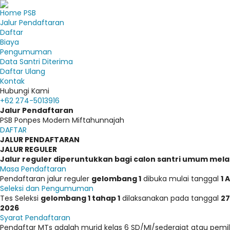
Home PSB
Jalur Pendaftaran
Daftar
Biaya
Pengumuman
Data Santri Diterima
Daftar Ulang
Kontak
Hubungi Kami
+62 274-5013916
Jalur Pendaftaran
PSB Ponpes Modern Miftahunnajah
DAFTAR
JALUR PENDAFTARAN
JALUR REGULER
Jalur reguler diperuntukkan bagi calon santri umum mel
Masa Pendaftaran
Pendaftaran jalur reguler
gelombang 1
dibuka mulai tanggal
1 
Seleksi dan Pengumuman
Tes Seleksi
gelombang 1 tahap 1
dilaksanakan pada tanggal
27
2026
Syarat Pendaftaran
Pendaftar MTs adalah murid kelas 6 SD/MI/sederajat atau pemili