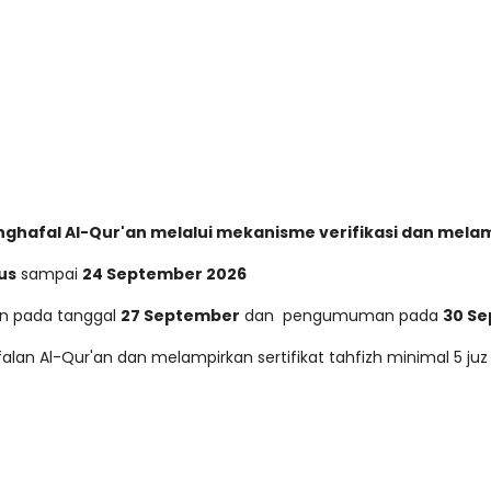
nghafal Al-Qur'an melalui mekanisme verifikasi dan melamp
us
sampai
24 September 2026
kan pada tanggal
27 September
dan pengumuman pada
30 S
alan Al-Qur'an dan melampirkan sertifikat tahfizh minimal 5 juz