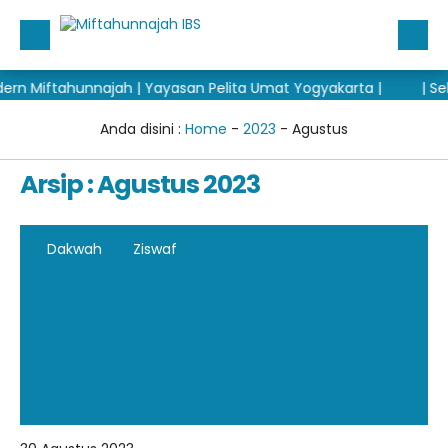
 Miftahunnajah | Yayasan Pelita Umat Yogyakarta |
| Sela
Beranda
Berita
Anda disini :
Home
-
2023
-
Agustus
Tulisan
Arsip : Agustus 2023
PSB 2027/2028
Madrasah
Dakwah
Ziswaf
Informasi
Media
Data-Data
Perpustakaan