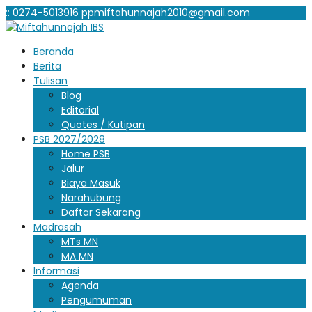
:
:
0274-5013916
ppmiftahunnajah2010@gmail.com
Beranda
Berita
Tulisan
Blog
Editorial
Quotes / Kutipan
PSB 2027/2028
Home PSB
Jalur
Biaya Masuk
Narahubung
Daftar Sekarang
Madrasah
MTs MN
MA MN
Informasi
Agenda
Pengumuman