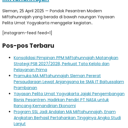
Sleman, 25 April 2025 — Pondok Pesantren Modern
Miftahunnajah yang berada di bawah naungan Yayasan
Pelita Umat Yogyakarta menggelar kegiatan..
[instagram-feed feed=1]
Pos-pos Terbaru
Konsolidasi Pimpinan PPM Miftahunnajah Matangkan
Strategi PSB 2027/2028, Perkuat Tata Kelola dan
Pelayanan Prima
Pramuka MA Miftahunnajah Sleman Pererat
Persaudaraan Lewat Anjangsana ke SMA IT Baitussalam
Prambanan
Yayasan Pelita Umat Yogyakarta Jajaki Pengembangan
Bisnis Pesantren, Hadirkan Pendiri PT NASA untuk
Rancang Kemandirian Ekonomi
Program SSL Jadi Andalan MA Miftahunnajah, Enam
Angkatan Berhasil Pertahankan Tingginya Angka Studi
Lanjut