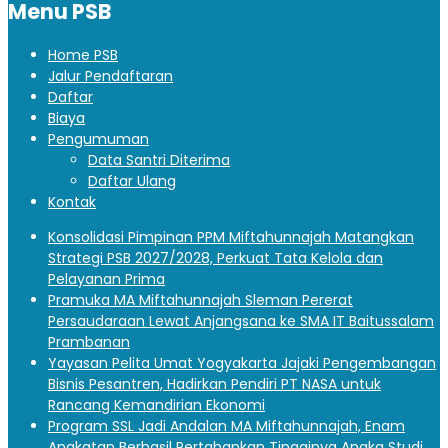
Menu PSB
Home PSB
Jalur Pendaftaran
Daftar
Biaya
Pengumuman
Data Santri Diterima
Daftar Ulang
Kontak
Konsolidasi Pimpinan PPM Miftahunnajah Matangkan
Strategi PSB 2027/2028, Perkuat Tata Kelola dan
Pelayanan Prima
Pramuka MA Miftahunnajah Sleman Pererat
Persaudaraan Lewat Anjangsana ke SMA IT Baitussalam
Prambanan
Yayasan Pelita Umat Yogyakarta Jajaki Pengembangan
Bisnis Pesantren, Hadirkan Pendiri PT NASA untuk
Rancang Kemandirian Ekonomi
Program SSL Jadi Andalan MA Miftahunnajah, Enam
Angkatan Berhasil Pertahankan Tingginya Angka Studi