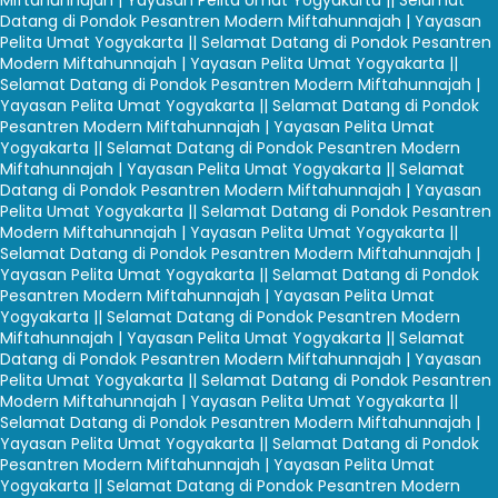
Miftahunnajah | Yayasan Pelita Umat Yogyakarta |
| Selamat
Datang di Pondok Pesantren Modern Miftahunnajah | Yayasan
Pelita Umat Yogyakarta |
| Selamat Datang di Pondok Pesantren
Modern Miftahunnajah | Yayasan Pelita Umat Yogyakarta |
|
Selamat Datang di Pondok Pesantren Modern Miftahunnajah |
Yayasan Pelita Umat Yogyakarta |
| Selamat Datang di Pondok
Pesantren Modern Miftahunnajah | Yayasan Pelita Umat
Yogyakarta |
| Selamat Datang di Pondok Pesantren Modern
Miftahunnajah | Yayasan Pelita Umat Yogyakarta |
| Selamat
Datang di Pondok Pesantren Modern Miftahunnajah | Yayasan
Pelita Umat Yogyakarta |
| Selamat Datang di Pondok Pesantren
Modern Miftahunnajah | Yayasan Pelita Umat Yogyakarta |
|
Selamat Datang di Pondok Pesantren Modern Miftahunnajah |
Yayasan Pelita Umat Yogyakarta |
| Selamat Datang di Pondok
Pesantren Modern Miftahunnajah | Yayasan Pelita Umat
Yogyakarta |
| Selamat Datang di Pondok Pesantren Modern
Miftahunnajah | Yayasan Pelita Umat Yogyakarta |
| Selamat
Datang di Pondok Pesantren Modern Miftahunnajah | Yayasan
Pelita Umat Yogyakarta |
| Selamat Datang di Pondok Pesantren
Modern Miftahunnajah | Yayasan Pelita Umat Yogyakarta |
|
Selamat Datang di Pondok Pesantren Modern Miftahunnajah |
Yayasan Pelita Umat Yogyakarta |
| Selamat Datang di Pondok
Pesantren Modern Miftahunnajah | Yayasan Pelita Umat
Yogyakarta |
| Selamat Datang di Pondok Pesantren Modern