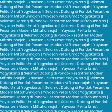
Miftahunnajah | Yayasan Pelita Umat Yogyakarta |
| Selamat
Datang di Pondok Pesantren Modern Miftahunnajah | Yayasan
Pelita Umat Yogyakarta |
| Selamat Datang di Pondok Pesantren
Modern Miftahunnajah | Yayasan Pelita Umat Yogyakarta |
|
Selamat Datang di Pondok Pesantren Modern Miftahunnajah |
Yayasan Pelita Umat Yogyakarta |
| Selamat Datang di Pondok
Pesantren Modern Miftahunnajah | Yayasan Pelita Umat
Yogyakarta |
| Selamat Datang di Pondok Pesantren Modern
Miftahunnajah | Yayasan Pelita Umat Yogyakarta |
| Selamat
Datang di Pondok Pesantren Modern Miftahunnajah | Yayasan
Pelita Umat Yogyakarta |
| Selamat Datang di Pondok Pesantren
Modern Miftahunnajah | Yayasan Pelita Umat Yogyakarta |
|
Selamat Datang di Pondok Pesantren Modern Miftahunnajah |
Yayasan Pelita Umat Yogyakarta |
| Selamat Datang di Pondok
Pesantren Modern Miftahunnajah | Yayasan Pelita Umat
Yogyakarta |
| Selamat Datang di Pondok Pesantren Modern
Miftahunnajah | Yayasan Pelita Umat Yogyakarta |
| Selamat
Datang di Pondok Pesantren Modern Miftahunnajah | Yayasan
Pelita Umat Yogyakarta |
| Selamat Datang di Pondok Pesantren
Modern Miftahunnajah | Yayasan Pelita Umat Yogyakarta |
|
Selamat Datang di Pondok Pesantren Modern Miftahunnajah |
Yayasan Pelita Umat Yogyakarta |
| Selamat Datang di Pondok
Pesantren Modern Miftahunnajah | Yayasan Pelita Umat
Yogyakarta |
| Selamat Datang di Pondok Pesantren Modern