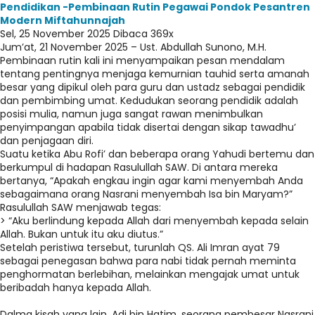
Pendidikan -Pembinaan Rutin Pegawai Pondok Pesantren
Modern Miftahunnajah
Sel, 25 November 2025
Dibaca 369x
Jum’at, 21 November 2025 – Ust. Abdullah Sunono, M.H.
Pembinaan rutin kali ini menyampaikan pesan mendalam
tentang pentingnya menjaga kemurnian tauhid serta amanah
besar yang dipikul oleh para guru dan ustadz sebagai pendidik
dan pembimbing umat. Kedudukan seorang pendidik adalah
posisi mulia, namun juga sangat rawan menimbulkan
penyimpangan apabila tidak disertai dengan sikap tawadhu’
dan penjagaan diri.
Suatu ketika Abu Rofi’ dan beberapa orang Yahudi bertemu dan
berkumpul di hadapan Rasulullah SAW. Di antara mereka
bertanya, “Apakah engkau ingin agar kami menyembah Anda
sebagaimana orang Nasrani menyembah Isa bin Maryam?”
Rasulullah SAW menjawab tegas:
> “Aku berlindung kepada Allah dari menyembah kepada selain
Allah. Bukan untuk itu aku diutus.”
Setelah peristiwa tersebut, turunlah QS. Ali Imran ayat 79
sebagai penegasan bahwa para nabi tidak pernah meminta
penghormatan berlebihan, melainkan mengajak umat untuk
beribadah hanya kepada Allah.
Dalma kisah yang lain, Adi bin Hatim, seorang pembesar Nasrani