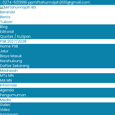
:
:
0274-5013916
ppmiftahunnajah2010@gmail.com
Beranda
Berita
Tulisan
Blog
Editorial
Quotes / Kutipan
PSB 2027/2028
Home PSB
Jalur
Biaya Masuk
Narahubung
Daftar Sekarang
Madrasah
MTs MN
MA MN
Informasi
Agenda
Pengumuman
Media
Galeri
Video
Instagram