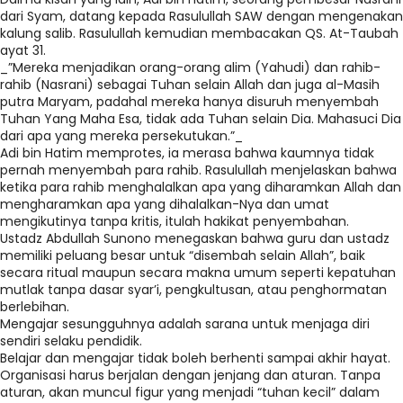
dari Syam, datang kepada Rasulullah SAW dengan mengenakan
kalung salib. Rasulullah kemudian membacakan QS. At-Taubah
ayat 31.
_”Mereka menjadikan orang-orang alim (Yahudi) dan rahib-
rahib (Nasrani) sebagai Tuhan selain Allah dan juga al-Masih
putra Maryam, padahal mereka hanya disuruh menyembah
Tuhan Yang Maha Esa, tidak ada Tuhan selain Dia. Mahasuci Dia
dari apa yang mereka persekutukan.”_
Adi bin Hatim memprotes, ia merasa bahwa kaumnya tidak
pernah menyembah para rahib. Rasulullah menjelaskan bahwa
ketika para rahib menghalalkan apa yang diharamkan Allah dan
mengharamkan apa yang dihalalkan-Nya dan umat
mengikutinya tanpa kritis, itulah hakikat penyembahan.
Ustadz Abdullah Sunono menegaskan bahwa guru dan ustadz
memiliki peluang besar untuk “disembah selain Allah”, baik
secara ritual maupun secara makna umum seperti kepatuhan
mutlak tanpa dasar syar’i, pengkultusan, atau penghormatan
berlebihan.
Mengajar sesungguhnya adalah sarana untuk menjaga diri
sendiri selaku pendidik.
Belajar dan mengajar tidak boleh berhenti sampai akhir hayat.
Organisasi harus berjalan dengan jenjang dan aturan. Tanpa
aturan, akan muncul figur yang menjadi “tuhan kecil” dalam