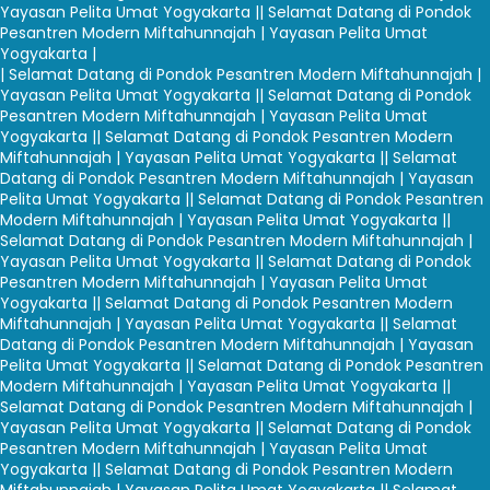
Yayasan Pelita Umat Yogyakarta |
| Selamat Datang di Pondok
Pesantren Modern Miftahunnajah | Yayasan Pelita Umat
Yogyakarta |
| Selamat Datang di Pondok Pesantren Modern Miftahunnajah |
Yayasan Pelita Umat Yogyakarta |
| Selamat Datang di Pondok
Pesantren Modern Miftahunnajah | Yayasan Pelita Umat
Yogyakarta |
| Selamat Datang di Pondok Pesantren Modern
Miftahunnajah | Yayasan Pelita Umat Yogyakarta |
| Selamat
Datang di Pondok Pesantren Modern Miftahunnajah | Yayasan
Pelita Umat Yogyakarta |
| Selamat Datang di Pondok Pesantren
Modern Miftahunnajah | Yayasan Pelita Umat Yogyakarta |
|
Selamat Datang di Pondok Pesantren Modern Miftahunnajah |
Yayasan Pelita Umat Yogyakarta |
| Selamat Datang di Pondok
Pesantren Modern Miftahunnajah | Yayasan Pelita Umat
Yogyakarta |
| Selamat Datang di Pondok Pesantren Modern
Miftahunnajah | Yayasan Pelita Umat Yogyakarta |
| Selamat
Datang di Pondok Pesantren Modern Miftahunnajah | Yayasan
Pelita Umat Yogyakarta |
| Selamat Datang di Pondok Pesantren
Modern Miftahunnajah | Yayasan Pelita Umat Yogyakarta |
|
Selamat Datang di Pondok Pesantren Modern Miftahunnajah |
Yayasan Pelita Umat Yogyakarta |
| Selamat Datang di Pondok
Pesantren Modern Miftahunnajah | Yayasan Pelita Umat
Yogyakarta |
| Selamat Datang di Pondok Pesantren Modern