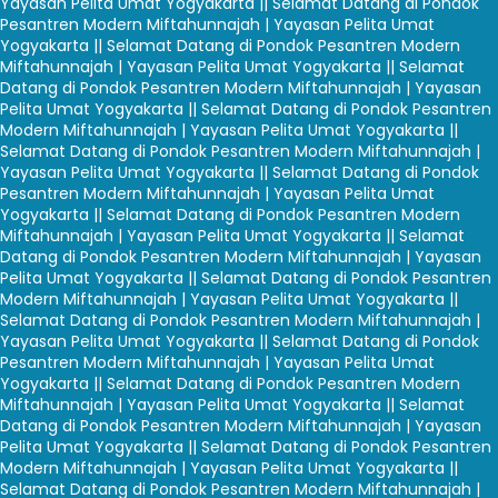
Yayasan Pelita Umat Yogyakarta |
| Selamat Datang di Pondok
Pesantren Modern Miftahunnajah | Yayasan Pelita Umat
Yogyakarta |
| Selamat Datang di Pondok Pesantren Modern
Miftahunnajah | Yayasan Pelita Umat Yogyakarta |
| Selamat
Datang di Pondok Pesantren Modern Miftahunnajah | Yayasan
Pelita Umat Yogyakarta |
| Selamat Datang di Pondok Pesantren
Modern Miftahunnajah | Yayasan Pelita Umat Yogyakarta |
|
Selamat Datang di Pondok Pesantren Modern Miftahunnajah |
Yayasan Pelita Umat Yogyakarta |
| Selamat Datang di Pondok
Pesantren Modern Miftahunnajah | Yayasan Pelita Umat
Yogyakarta |
| Selamat Datang di Pondok Pesantren Modern
Miftahunnajah | Yayasan Pelita Umat Yogyakarta |
| Selamat
Datang di Pondok Pesantren Modern Miftahunnajah | Yayasan
Pelita Umat Yogyakarta |
| Selamat Datang di Pondok Pesantren
Modern Miftahunnajah | Yayasan Pelita Umat Yogyakarta |
|
Selamat Datang di Pondok Pesantren Modern Miftahunnajah |
Yayasan Pelita Umat Yogyakarta |
| Selamat Datang di Pondok
Pesantren Modern Miftahunnajah | Yayasan Pelita Umat
Yogyakarta |
| Selamat Datang di Pondok Pesantren Modern
Miftahunnajah | Yayasan Pelita Umat Yogyakarta |
| Selamat
Datang di Pondok Pesantren Modern Miftahunnajah | Yayasan
Pelita Umat Yogyakarta |
| Selamat Datang di Pondok Pesantren
Modern Miftahunnajah | Yayasan Pelita Umat Yogyakarta |
|
Selamat Datang di Pondok Pesantren Modern Miftahunnajah |