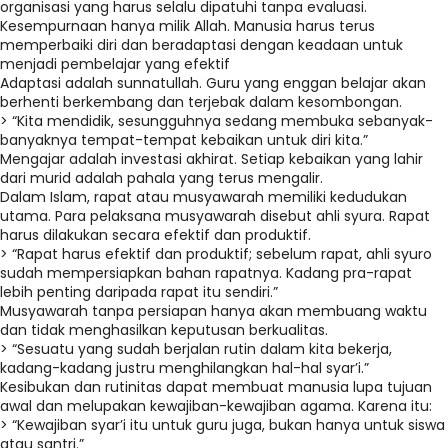
organisasi yang harus selalu dipatuhi tanpa evaluasi.
Kesempurnaan hanya milik Allah. Manusia harus terus
memperbaiki diri dan beradaptasi dengan keadaan untuk
menjadi pembelajar yang efektif
Adaptasi adalah sunnatullah. Guru yang enggan belajar akan
berhenti berkembang dan terjebak dalam kesombongan.
> “Kita mendidik, sesungguhnya sedang membuka sebanyak-
banyaknya tempat-tempat kebaikan untuk diri kita.”
Mengajar adalah investasi akhirat. Setiap kebaikan yang lahir
dari murid adalah pahala yang terus mengalir.
Dalam Islam, rapat atau musyawarah memiliki kedudukan
utama. Para pelaksana musyawarah disebut ahli syura. Rapat
harus dilakukan secara efektif dan produktif.
> “Rapat harus efektif dan produktif; sebelum rapat, ahli syuro
sudah mempersiapkan bahan rapatnya. Kadang pra-rapat
lebih penting daripada rapat itu sendiri.”
Musyawarah tanpa persiapan hanya akan membuang waktu
dan tidak menghasilkan keputusan berkualitas.
> “Sesuatu yang sudah berjalan rutin dalam kita bekerja,
kadang-kadang justru menghilangkan hal-hal syar’i.”
Kesibukan dan rutinitas dapat membuat manusia lupa tujuan
awal dan melupakan kewajiban-kewajiban agama. Karena itu:
> “Kewajiban syar’i itu untuk guru juga, bukan hanya untuk siswa
atau santri.”