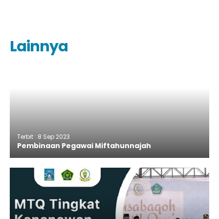
Facebook
Ekskul
Fasilitas
Lainnya
Terbit : 8 Sep 2023
Pembinaan Pegawai Miftahunnajah