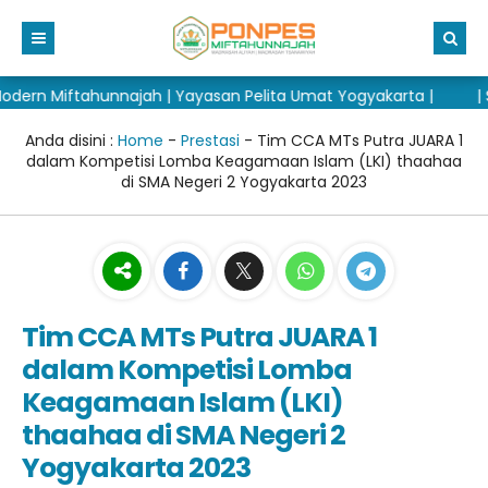
n Miftahunnajah | Yayasan Pelita Umat Yogyakarta |
| Sel
Beranda
Berita
Anda disini :
Home
-
Prestasi
- Tim CCA MTs Putra JUARA 1
dalam Kompetisi Lomba Keagamaan Islam (LKI) thaahaa
Tulisan
di SMA Negeri 2 Yogyakarta 2023
PSB 2027/2028
Blog
Madrasah
Editorial
Home PSB
Informasi
Quotes / Kutipan
Jalur
MTs MN
Tim CCA MTs Putra JUARA 1
Media
Biaya Masuk
MA MN
Agenda
dalam Kompetisi Lomba
Data-Data
Narahubung
Pengumuman
Galeri
Keagamaan Islam (LKI)
thaahaa di SMA Negeri 2
Perpustakaan
Daftar Sekarang
Video
Ustadz / Ustadzah
Yogyakarta 2023
Instagram
Prestasi