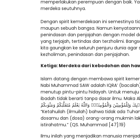
memperlakukan perempuan dengan baik. Ya
merdeka seutuhnya.
Dengan spirit kemerdekaan ini semestinya ti
maupun sebuah bangsa. Namun kenyataannya
penindasan dan penjajahan dengan model d
yang terjajah, tertindas dan terzholimi. Bangs
kita gaungkan ke seluruh penjuru dunia aga
kezholiman, penindasan dan penjajahan.
Ketiga: Merdeka dari kebodohan dan ha
Islam datang dengan membawa spirit kemerd
Nabi Muhammad SAW adalah IQRA’ (bacalah)
menutup pintu-pintu hidayah. Untuk menuju
ibadah tidak berarti tanpa dasar ilmu. Maka Al
َنْۢبِكَ وَلِلْمُؤْمِنِيْنَ وَالْمُؤْمِنٰتِۚ وَاللّٰهُ يَعْلَمُ مُتَقَلَّبَكُمْ وَمَثْوٰىكُمْ
“Ketahuilah (ilmuilah) bahwa tidak ada Tuh
dosamu dan (dosa) orang-orang mukmin laki
istirahatmu.” (QS. Muhammad [47]:19)
Ilmu inilah yang menjadikan manusia menjad