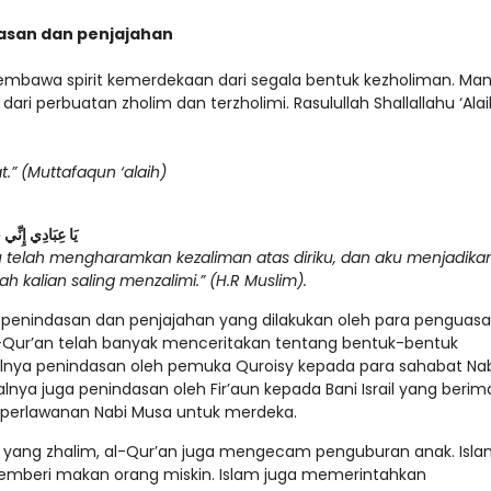
asan dan penjajahan
mbawa spirit kemerdekaan dari segala bentuk kezholiman. Man
i perbuatan zholim dan terzholimi. Rasulullah Shallallahu ‘Alai
.” (Muttafaqun ‘alaih)
يَا عِبَادِي إِنِّي 
ku telah mengharamkan kezaliman atas diriku, dan aku menjadik
h kalian saling menzalimi.” (H.R Muslim).
 penindasan dan penjajahan yang dilakukan oleh para penguasa
-Qur’an telah banyak menceritakan tentang bentuk-bentuk
lnya penindasan oleh pemuka Quroisy kepada para sahabat Nab
alnya juga penindasan oleh Fir’aun kepada Bani Israil yang berim
erlawanan Nabi Musa untuk merdeka.
m yang zhalim, al-Qur’an juga mengecam penguburan anak. Isla
beri makan orang miskin. Islam juga memerintahkan