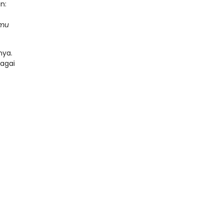
n:
amu
nya.
agai