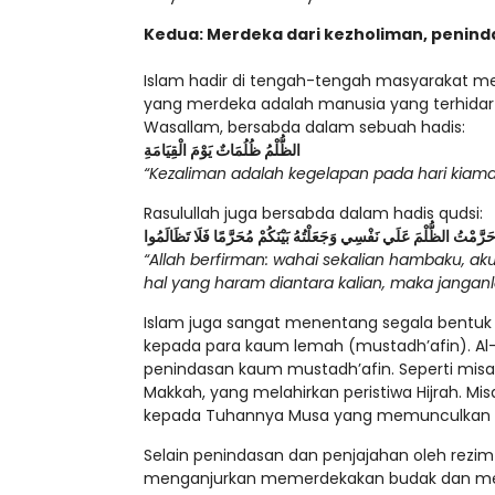
Kedua: Merdeka dari kezholiman, penind
Islam hadir di tengah-tengah masyarakat me
yang merdeka adalah manusia yang terhidar dar
Wasallam, bersabda dalam sebuah hadis:
الظُّلْمُ ظُلُمَاتٌ يَوْمَ الْقِيَامَةِ
“Kezaliman adalah kegelapan pada hari kiamat
Rasulullah juga bersabda dalam hadis qudsi:
حَرَّمْتُ الظُّلْمَ عَلَي نَفْسِي وَجَعَلْتُهُ بَيْنَكُمْ مُحَرَّمًا فَلَا تَظَالَمُوا
“Allah berfirman: wahai sekalian hambaku, a
hal yang haram diantara kalian, maka janganla
Islam juga sangat menentang segala bentuk
kepada para kaum lemah (mustadh’afin). Al
penindasan kaum mustadh’afin. Seperti misa
Makkah, yang melahirkan peristiwa Hijrah. Mis
kepada Tuhannya Musa yang memunculkan p
Selain penindasan dan penjajahan oleh rezi
menganjurkan memerdekakan budak dan mem