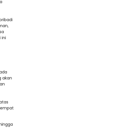
ia
pribadi
man,
sa
 ini
pada
g akan
dan
atas
 tempat
hingga