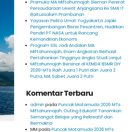
Pramuka MA Miftahunnajah Sleman Pererat
Persaudaraan Lewat Anjangsana ke SMA IT
Baitussalam Prambanan
Yayasan Pelita Umat Yogyakarta Jajaki
Pengembangan Bisnis Pesantren, Hadirkan
Pendiri PT NASA untuk Rancang
Kemandirian Ekonomi
Program SSL Jadi Andalan MA
Miftahunnajah, Enam Angkatan Berhasil
Pertahankan Tingginya Angka Studi Lanjut
Miftahunnajah Bersinar di KEMDA BSMR DIY
2026! MTs Raih Juara 1 Putri dan Juara 2
Putra, MA Sabet Juara 2 Putri
Komentar Terbaru
admin
pada
Puncak Matamuda 2026 MTs
Miftahunnajah: Outing Edukatif Tanamkan
Semangat Belajar yang Rekreatif dan
Bermakna
MM
pada
Puncak Matamuda 2026 MTs