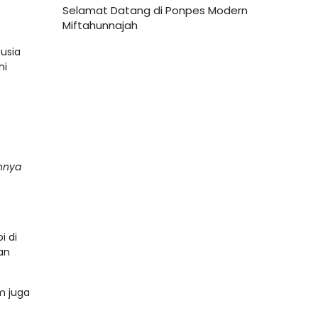
Selamat Datang di Ponpes Modern
Miftahunnajah
usia
hi
annya
i di
an
m juga