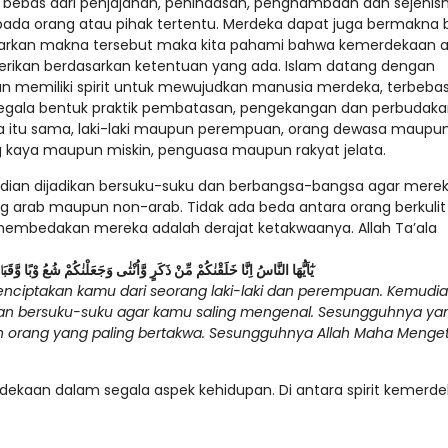
ebas dari penjajahan, penindasan, penghambaan dan sejenisn
pada orang atau pihak tertentu. Merdeka dapat juga bermakna
asarkan makna tersebut maka kita pahami bahwa kemerdekaan 
berikan berdasarkan ketentuan yang ada. Islam datang dengan
 memiliki spirit untuk mewujudkan manusia merdeka, terbebas
segala bentuk praktik pembatasan, pengekangan dan perbudaka
ia itu sama, laki-laki maupun perempuan, orang dewasa maupu
ng kaya maupun miskin, penguasa maupun rakyat jelata.
mudian dijadikan bersuku-suku dan berbangsa-bangsa agar mere
g arab maupun non-arab. Tidak ada beda antara orang berkulit
membedakan mereka adalah derajat ketakwaanya. Allah Ta’ala
يٰٓاَيُّهَا النَّاسُ اِنَّا خَلَقْنٰكُمْ مِّنْ ذَكَرٍ وَّاُنْثٰى وَجَعَلْنٰكُمْ شُعُ وْبًا وَّقَبَاۤ
ciptakan kamu dari seorang laki-laki dan perempuan. Kemudia
n bersuku-suku agar kamu saling mengenal. Sesungguhnya ya
alah orang yang paling bertakwa. Sesungguhnya Allah Maha Menge
ekaan dalam segala aspek kehidupan. Di antara spirit kemerd