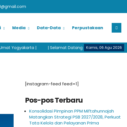
0@gmail.com
i
Media
Data-Data
Perpustakaan
 |
| Selamat Datang di Pondok Pesantren Modern Miftahunna
Kamis, 06 Agu 2026
[instagram-feed feed=1]
Pos-pos Terbaru
Konsolidasi Pimpinan PPM Miftahunnajah
Matangkan Strategi PSB 2027/2028, Perkuat
Tata Kelola dan Pelayanan Prima