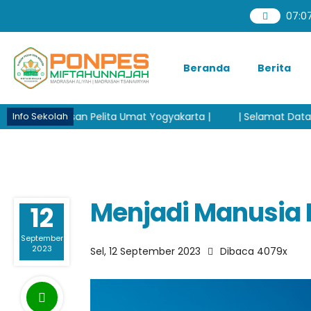
07
:
0
Beranda
Berita
 Pelita Umat Yogyakarta |
| Selamat Datang di Pondok Pes
Info Sekolah
Menjadi Manusia
12
September
2023
Sel, 12 September 2023
Dibaca 4079x