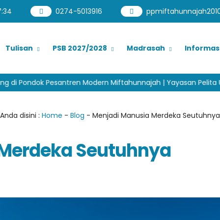
7
:
35
0274-5013916
ppmiftahunnajah201
Tulisan
PSB 2027/2028
Madrasah
Informas
antren Modern Miftahunnajah | Yayasan Pelita Umat Yogyakarta
Anda disini :
Home
-
Blog
- Menjadi Manusia Merdeka Seutuhnya
 Merdeka Seutuhnya