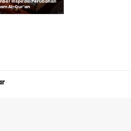
mber Inspirasi Perubahan
lam Al-Qur’an
ar