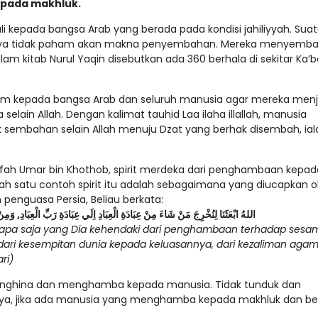
pada makhluk.
i kepada bangsa Arab yang berada pada kondisi jahiliyyah. Sua
tnya tidak paham akan makna penyembahan. Mereka menyemb
am kitab Nurul Yaqin disebutkan ada 360 berhala di sekitar Ka’
lam kepada bangsa Arab dan seluruh manusia agar mereka menj
ain Allah. Dengan kalimat tauhid Laa ilaha illallah, manusia
 sembahan selain Allah menuju Dzat yang berhak disembah, ial
ifah Umar bin Khothob, spirit merdeka dari penghambaan kepad
ah satu contoh spirit itu adalah sebagaimana yang diucapkan o
 penguasa Persia, Beliau berkata:
اللهُ ابْعَثَنَا لِنُخْرِجَ مَنْ شَاءَ مِنْ عِبَادَةِ الْعِبَادِ اِلَي عِبَادَةِ رَبِّ الْعِبَادِ, وَم
apa saja yang Dia kehendaki dari penghambaan terhadap sesa
ri kesempitan dunia kepada keluasannya, dari kezaliman aga
ri)
menghina dan menghamba kepada manusia. Tidak tunduk dan
nya, jika ada manusia yang menghamba kepada makhluk dan be