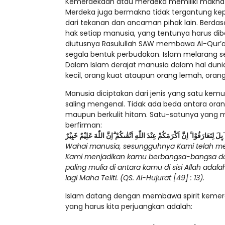
Kemerdekaan atau merdeka memiliki makna b
Merdeka juga bermakna tidak tergantung ke
dari tekanan dan ancaman pihak lain. Berd
hak setiap manusia, yang tentunya harus di
diutusnya Rasulullah SAW membawa Al-Qur’an
segala bentuk perbudakan. Islam melarang 
Dalam Islam derajat manusia dalam hal dun
kecil, orang kuat ataupun orang lemah, ora
Manusia diciptakan dari jenis yang satu ke
saling mengenal. Tidak ada beda antara oran
maupun berkulit hitam. Satu-satunya yang 
berfirman:
ىِٕلَ لِتَعَارَفُوْا ۚ اِنَّ اَكْرَمَكُمْ عِنْدَ اللّٰهِ اَتْقٰىكُمْ ۗاِنَّ اللّٰهَ عَلِيْمٌ خَبِيْرٌ
Wahai manusia, sesungguhnya Kami telah men
Kami menjadikan kamu berbangsa-bangsa da
paling mulia di antara kamu di sisi Allah ad
lagi Maha Teliti. (QS. Al-Hujurat [49] : 13).
Islam datang dengan membawa spirit kemerd
yang harus kita perjuangkan adalah: