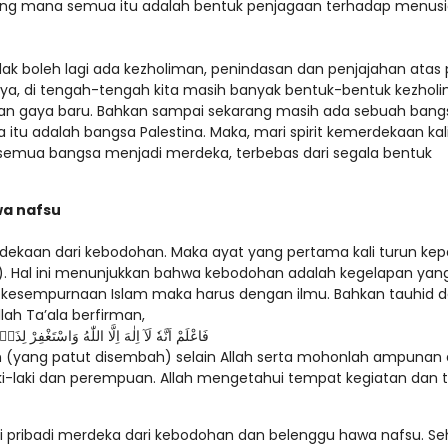
ng mana semua itu adalah bentuk penjagaan terhadap menus
dak boleh lagi ada kezholiman, penindasan dan penjajahan atas 
, di tengah-tengah kita masih banyak bentuk-bentuk kezholi
an gaya baru. Bahkan sampai sekarang masih ada sebuah bang
a itu adalah bangsa Palestina. Maka, mari spirit kemerdekaan kali
r semua bangsa menjadi merdeka, terbebas dari segala bentuk
wa nafsu
ekaan dari kebodohan. Maka ayat yang pertama kali turun ke
. Hal ini menunjukkan bahwa kebodohan adalah kegelapan yan
 kesempurnaan Islam maka harus dengan ilmu. Bahkan tauhid 
lah Ta’ala berfirman,
فَاعْلَمْ اَنَّهٗ لَآ اِلٰهَ اِلَّا اللّٰهُ وَاسْتَغْفِرْ لِذ
an (yang patut disembah) selain Allah serta mohonlah ampunan 
-laki dan perempuan. Allah mengetahui tempat kegiatan dan
i pribadi merdeka dari kebodohan dan belenggu hawa nafsu. Se