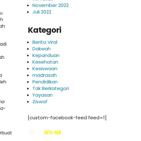
November 2022
Juli 2022
tu
ah
bah
Kategori
Berita Viral
adi
Dakwah
Kepanduan
ah
Kesehatan
Kesiswaan
madrasah
a
Pendidikan
leh
Tak Berkategori
Yayasan
Ziswaf
ma
ma-
[custom-facebook-feed feed=1]
rbuat